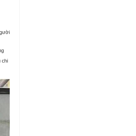
người
ng
 chi