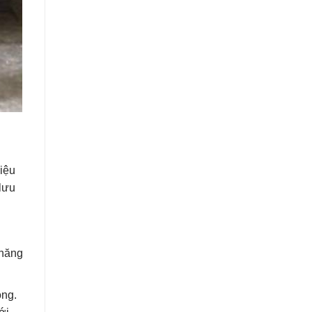
iệu
 lưu
 năng
ộng.