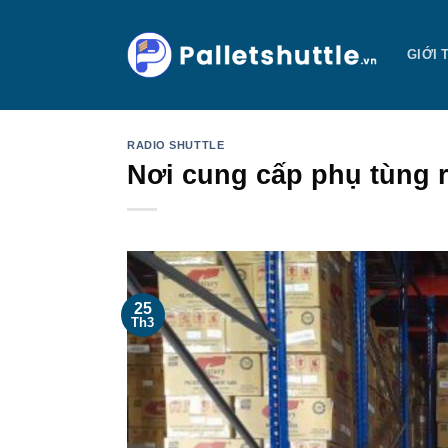
Bỏ
qua
GIỚI 
nội
dung
RADIO SHUTTLE
Nơi cung cấp phụ tùng ro
25
Th3