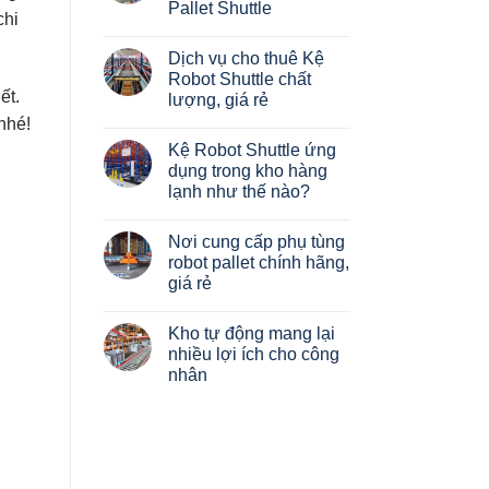
của
Pallet Shuttle
Giải
kệ
chi
pháp
Pallet?
Không
xây
Phân
có
dựng
Dịch vụ cho thuê Kệ
loại
bình
Hệ
luận
Robot Shuttle chất
thống
ở
kệ
ết.
lượng, giá rẻ
Đánh
chứa
giá
nhé!
hàng
Không
kệ
tự
có
hàng
Kệ Robot Shuttle ứng
động
bình
Robot
Radio
luận
dụng trong kho hàng
HAIBRAG
ở
Shuttle
–
lạnh như thế nào?
Dịch
Pallet
vụ
Shuttle
Không
cho
có
thuê
Nơi cung cấp phụ tùng
bình
Kệ
luận
robot pallet chính hãng,
Robot
ở
Shuttle
giá rẻ
Kệ
chất
Robot
lượng,
Không
Shuttle
giá
có
ứng
Kho tự động mang lại
rẻ
bình
dụng
luận
nhiều lợi ích cho công
trong
ở
kho
nhân
Nơi
hàng
cung
lạnh
Không
cấp
như
có
phụ
thế
bình
tùng
nào?
luận
robot
ở
pallet
Kho
chính
tự