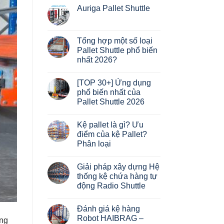
Auriga Pallet Shuttle
Không
có
bình
luận
Tổng hợp một số loại
ở
Pallet Shuttle phổ biến
Auriga
Pallet
nhất 2026?
Shuttle
Không
có
[TOP 30+] Ứng dụng
bình
luận
phổ biến nhất của
ở
Pallet Shuttle 2026
Tổng
hợp
Không
một
có
số
Kệ pallet là gì? Ưu
bình
loại
luận
điểm của kệ Pallet?
Pallet
ở
Shuttle
Phân loại
[TOP
phổ
30+]
biến
Không
Ứng
nhất
có
dụng
Giải pháp xây dựng Hệ
2026?
bình
phổ
luận
thống kệ chứa hàng tự
biến
ở
nhất
động Radio Shuttle
Kệ
của
pallet
Pallet
Không
là
Shuttle
có
gì?
Đánh giá kệ hàng
2026
bình
Ưu
luận
Robot HAIBRAG –
điểm
àng
ở