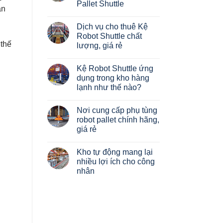
của
Pallet Shuttle
Giải
kệ
ản
pháp
Pallet?
Không
xây
Phân
có
dựng
Dịch vụ cho thuê Kệ
loại
bình
Hệ
luận
Robot Shuttle chất
thống
ở
kệ
 thế
lượng, giá rẻ
Đánh
chứa
giá
hàng
Không
kệ
tự
có
hàng
Kệ Robot Shuttle ứng
động
bình
Robot
Radio
luận
dụng trong kho hàng
HAIBRAG
ở
Shuttle
–
lạnh như thế nào?
Dịch
Pallet
vụ
Shuttle
Không
cho
có
thuê
Nơi cung cấp phụ tùng
bình
Kệ
luận
robot pallet chính hãng,
Robot
ở
Shuttle
giá rẻ
Kệ
chất
Robot
lượng,
Không
Shuttle
giá
có
ứng
Kho tự động mang lại
rẻ
bình
dụng
luận
nhiều lợi ích cho công
trong
ở
kho
nhân
Nơi
hàng
cung
lạnh
Không
cấp
như
có
phụ
thế
bình
tùng
nào?
luận
robot
ở
pallet
Kho
chính
tự