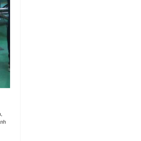
,
anh