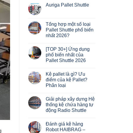
Auriga Pallet Shuttle
Không
có
bình
luận
Tổng hợp một số loại
ở
Pallet Shuttle phổ biến
Auriga
Pallet
nhất 2026?
Shuttle
Không
có
[TOP 30+] Ứng dụng
bình
luận
phổ biến nhất của
ở
Pallet Shuttle 2026
Tổng
hợp
Không
một
có
số
Kệ pallet là gì? Ưu
bình
loại
luận
điểm của kệ Pallet?
Pallet
ở
Shuttle
Phân loại
[TOP
phổ
30+]
biến
Không
Ứng
nhất
có
dụng
Giải pháp xây dựng Hệ
2026?
bình
phổ
luận
thống kệ chứa hàng tự
biến
ở
nhất
động Radio Shuttle
Kệ
của
pallet
Pallet
Không
là
Shuttle
có
gì?
Đánh giá kệ hàng
2026
bình
Ưu
luận
Robot HAIBRAG –
điểm
g
ở