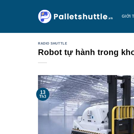
Bỏ
qua
GIỚI 
nội
dung
RADIO SHUTTLE
Robot tự hành trong kho
13
Th3