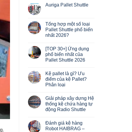
Auriga Pallet Shuttle
Không
có
bình
luận
Tổng hợp một số loại
ở
Pallet Shuttle phổ biến
Auriga
Pallet
nhất 2026?
Shuttle
Không
có
[TOP 30+] Ứng dụng
bình
luận
phổ biến nhất của
ở
Pallet Shuttle 2026
Tổng
hợp
Không
một
có
số
Kệ pallet là gì? Ưu
bình
loại
luận
điểm của kệ Pallet?
Pallet
ở
Shuttle
Phân loại
[TOP
phổ
30+]
biến
Không
Ứng
nhất
có
dụng
Giải pháp xây dựng Hệ
2026?
bình
phổ
luận
thống kệ chứa hàng tự
biến
ở
nhất
động Radio Shuttle
Kệ
của
pallet
Pallet
Không
là
Shuttle
có
gì?
Đánh giá kệ hàng
2026
bình
Ưu
luận
Robot HAIBRAG –
điểm
g.
ở