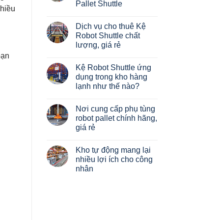
của
Pallet Shuttle
Giải
kệ
nhiều
pháp
Pallet?
Không
xây
Phân
có
dựng
Dịch vụ cho thuê Kệ
loại
bình
Hệ
luận
Robot Shuttle chất
thống
ở
kệ
lượng, giá rẻ
Đánh
chứa
giá
bạn
hàng
Không
kệ
tự
có
hàng
Kệ Robot Shuttle ứng
động
bình
Robot
Radio
luận
dụng trong kho hàng
HAIBRAG
ở
Shuttle
–
lạnh như thế nào?
Dịch
Pallet
vụ
Shuttle
Không
cho
có
thuê
Nơi cung cấp phụ tùng
bình
Kệ
luận
robot pallet chính hãng,
Robot
ở
Shuttle
giá rẻ
Kệ
chất
Robot
lượng,
Không
Shuttle
giá
có
ứng
Kho tự động mang lại
rẻ
bình
dụng
luận
nhiều lợi ích cho công
trong
ở
kho
nhân
Nơi
hàng
cung
lạnh
Không
cấp
như
có
phụ
thế
bình
tùng
nào?
luận
robot
ở
pallet
Kho
chính
tự