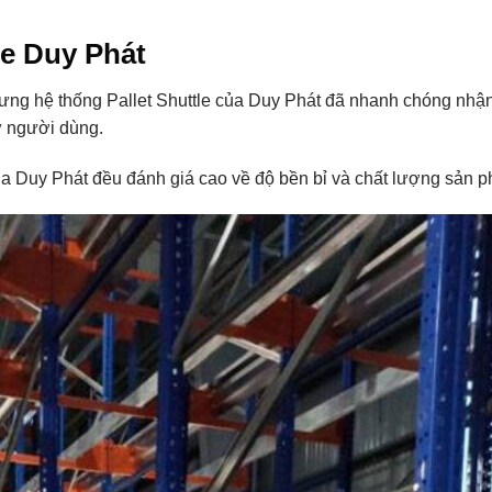
le Duy Phát
nhưng hệ thống Pallet Shuttle của Duy Phát đã nhanh chóng nhậ
ừ người dùng.
a Duy Phát đều đánh giá cao về độ bền bỉ và chất lượng sản 