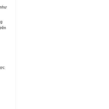
 như
ng
trên
ược