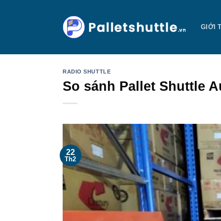
Bỏ
qua
GIỚI 
nội
dung
RADIO SHUTTLE
So sánh Pallet Shuttle A
22
Th2