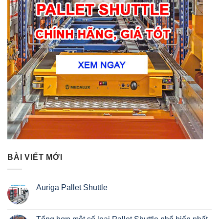
BÀI VIẾT MỚI
Auriga Pallet Shuttle
Không
có
bình
luận