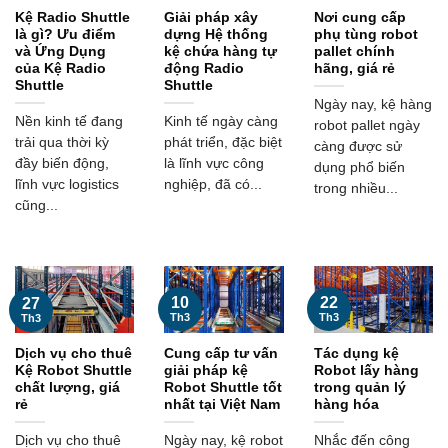
Kệ Radio Shuttle
Giải pháp xây
Nơi cung cấp
là gì? Ưu điểm
dựng Hệ thống
phụ tùng robot
và Ứng Dụng
kệ chứa hàng tự
pallet chính
của Kệ Radio
động Radio
hãng, giá rẻ
Shuttle
Shuttle
Ngày nay, kệ hàng
Nền kinh tế đang
Kinh tế ngày càng
robot pallet ngày
trải qua thời kỳ
phát triển, đặc biệt
càng được sử
đầy biến động,
là lĩnh vực công
dụng phổ biến
lĩnh vực logistics
nghiệp, đã có...
trong nhiều...
cũng...
10
22
27
Th3
Th3
Th3
Dịch vụ cho thuê
Cung cấp tư vấn
Tác dụng kệ
Kệ Robot Shuttle
giải pháp kệ
Robot lấy hàng
chất lượng, giá
Robot Shuttle tốt
trong quản lý
rẻ
nhất tại Việt Nam
hàng hóa
Dịch vụ cho thuê
Ngày nay, kệ robot
Nhắc đến công