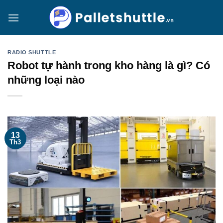
Bỏ
qua
nội
dung
RADIO SHUTTLE
Robot tự hành trong kho hàng là gì? Có
những loại nào
13
Th3