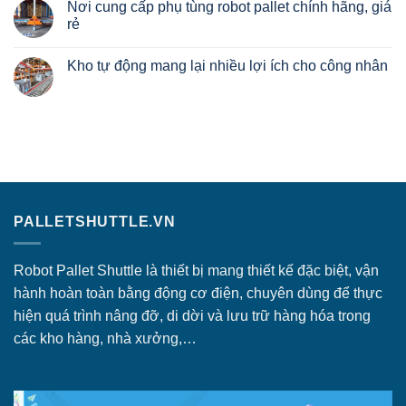
Nơi cung cấp phụ tùng robot pallet chính hãng, giá
Shuttle
Pallet
cho
bình
Shuttle
thuê
luận
rẻ
Kệ
ở
Robot
Kệ
Không
Shuttle
Robot
có
Kho tự động mang lại nhiều lợi ích cho công nhân
chất
Shuttle
bình
lượng,
ứng
luận
Không
giá
dụng
ở
có
rẻ
trong
Nơi
bình
kho
cung
luận
hàng
cấp
ở
lạnh
phụ
Kho
như
tùng
tự
thế
robot
động
nào?
pallet
mang
chính
lại
hãng,
nhiều
giá
lợi
rẻ
PALLETSHUTTLE.VN
ích
cho
công
nhân
Robot Pallet Shuttle là thiết bị mang thiết kế đặc biệt, vận
hành hoàn toàn bằng động cơ điện, chuyên dùng để thực
hiện quá trình nâng đỡ, di dời và lưu trữ hàng hóa trong
các kho hàng, nhà xưởng,…