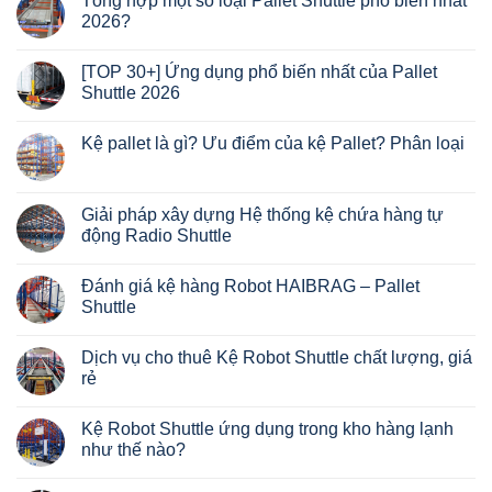
Tổng hợp một số loại Pallet Shuttle phổ biến nhất
ở
2026?
Auriga
Pallet
Không
Shuttle
có
[TOP 30+] Ứng dụng phổ biến nhất của Pallet
bình
luận
Shuttle 2026
ở
Tổng
Không
hợp
có
Kệ pallet là gì? Ưu điểm của kệ Pallet? Phân loại
một
bình
số
luận
Không
loại
ở
có
Pallet
[TOP
bình
Shuttle
30+]
luận
Giải pháp xây dựng Hệ thống kệ chứa hàng tự
phổ
Ứng
ở
biến
dụng
động Radio Shuttle
Kệ
nhất
phổ
pallet
2026?
biến
Không
là
nhất
có
gì?
Đánh giá kệ hàng Robot HAIBRAG – Pallet
của
bình
Ưu
Pallet
luận
Shuttle
điểm
Shuttle
ở
của
2026
Giải
Không
kệ
pháp
có
Pallet?
Dịch vụ cho thuê Kệ Robot Shuttle chất lượng, giá
xây
bình
Phân
dựng
luận
rẻ
loại
Hệ
ở
thống
Đánh
Không
kệ
giá
có
Kệ Robot Shuttle ứng dụng trong kho hàng lạnh
chứa
kệ
bình
hàng
hàng
luận
như thế nào?
tự
Robot
ở
động
HAIBRAG
Dịch
Không
Radio
–
vụ
có