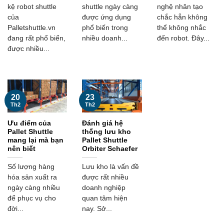
kệ robot shuttle
shuttle ngày càng
nghệ nhân tạo
của
được ứng dụng
chắc hẳn không
Palletshuttle.vn
phổ biến trong
thể không nhắc
đang rất phổ biển,
nhiều doanh...
đến robot. Đây...
được nhiều...
20
23
Th2
Th2
Ưu điểm của
Đánh giá hệ
Pallet Shuttle
thống lưu kho
mang lại mà bạn
Pallet Shuttle
nên biết
Orbiter Schaefer
Số lượng hàng
Lưu kho là vấn đề
hóa sản xuất ra
được rất nhiều
ngày càng nhiều
doanh nghiệp
để phục vụ cho
quan tâm hiện
đời...
nay. Sở...