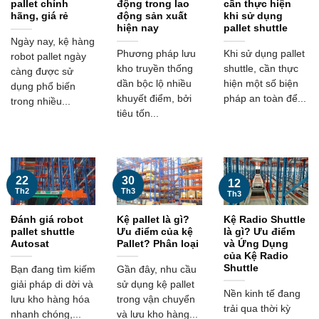
pallet chính
động
trong lao
cần thực hiện
hãng, giá rẻ
động sản xuất
khi sử dụng
hiện nay
pallet shuttle
Ngày nay, kệ hàng
Phương pháp lưu
Khi sử dụng pallet
robot pallet ngày
kho truyền thống
shuttle, cần thực
càng được sử
dần bộc lộ nhiều
hiện một số biện
dụng phổ biến
khuyết điểm, bởi
pháp an toàn để...
trong nhiều...
tiêu tốn...
22
30
12
Th2
Th3
Th3
Đánh giá robot
Kệ pallet là gì?
Kệ Radio Shuttle
pallet shuttle
Ưu điểm của kệ
là gì? Ưu điểm
Autosat
Pallet? Phân loại
và Ứng Dụng
của Kệ Radio
Shuttle
Bạn đang tìm kiếm
Gần đây, nhu cầu
giải pháp di dời và
sử dụng kệ pallet
Nền kinh tế đang
lưu kho hàng hóa
trong vận chuyển
trải qua thời kỳ
nhanh chóng,...
và lưu kho hàng...