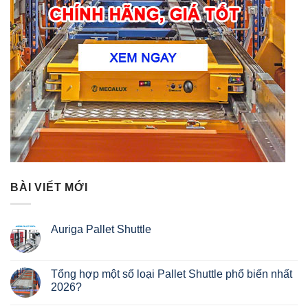
BÀI VIẾT MỚI
Auriga Pallet Shuttle
Không
có
bình
luận
Tổng hợp một số loại Pallet Shuttle phổ biến nhất
ở
2026?
Auriga
Pallet
Không
Shuttle