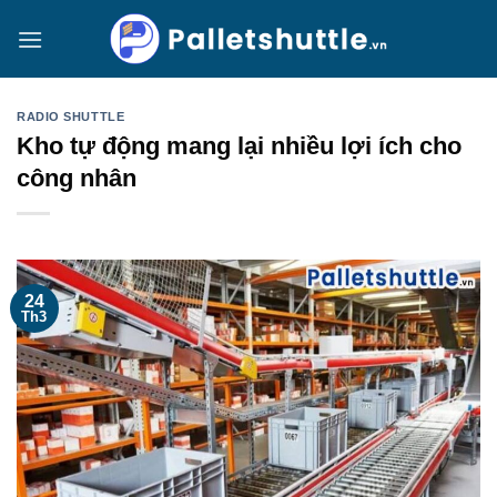
Bỏ
qua
nội
dung
RADIO SHUTTLE
Kho tự động mang lại nhiều lợi ích cho
công nhân
24
Th3