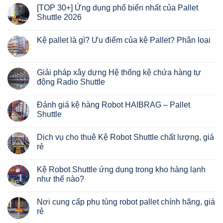
có
[TOP 30+] Ứng dụng phổ biến nhất của Pallet
bình
luận
Shuttle 2026
ở
Tổng
Không
hợp
có
Kệ pallet là gì? Ưu điểm của kệ Pallet? Phân loại
một
bình
số
luận
Không
loại
ở
có
Pallet
[TOP
bình
Shuttle
30+]
luận
Giải pháp xây dựng Hệ thống kệ chứa hàng tự
phổ
Ứng
ở
biến
dụng
động Radio Shuttle
Kệ
nhất
phổ
pallet
2026?
biến
Không
là
nhất
có
gì?
Đánh giá kệ hàng Robot HAIBRAG – Pallet
của
bình
Ưu
Pallet
luận
Shuttle
điểm
Shuttle
ở
của
2026
Giải
Không
kệ
pháp
có
Pallet?
Dịch vụ cho thuê Kệ Robot Shuttle chất lượng, giá
xây
bình
Phân
dựng
luận
rẻ
loại
Hệ
ở
thống
Đánh
Không
kệ
giá
có
Kệ Robot Shuttle ứng dụng trong kho hàng lạnh
chứa
kệ
bình
hàng
hàng
luận
như thế nào?
tự
Robot
ở
động
HAIBRAG
Dịch
Không
Radio
–
vụ
có
Nơi cung cấp phụ tùng robot pallet chính hãng, giá
Shuttle
Pallet
cho
bình
Shuttle
thuê
luận
rẻ
Kệ
ở
Robot
Kệ
Không