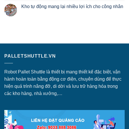
Shuttle
Robot
có
Kho tự động mang lại nhiều lợi ích cho công nhân
chất
Shuttle
bình
lượng,
ứng
luận
Không
giá
dụng
ở
có
rẻ
trong
Nơi
bình
kho
cung
luận
hàng
cấp
ở
lạnh
phụ
Kho
như
tùng
tự
thế
robot
động
nào?
pallet
mang
chính
lại
hãng,
nhiều
giá
lợi
rẻ
PALLETSHUTTLE.VN
ích
cho
công
nhân
Robot Pallet Shuttle là thiết bị mang thiết kế đặc biệt, vận
hành hoàn toàn bằng động cơ điện, chuyên dùng để thực
hiện quá trình nâng đỡ, di dời và lưu trữ hàng hóa trong
các kho hàng, nhà xưởng,…