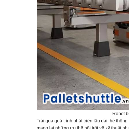
Robot b
Trải qua quá trình phát triển lâu dài, hệ thố
mang lại những ưu thể nổi trội về kỹ thuật nh