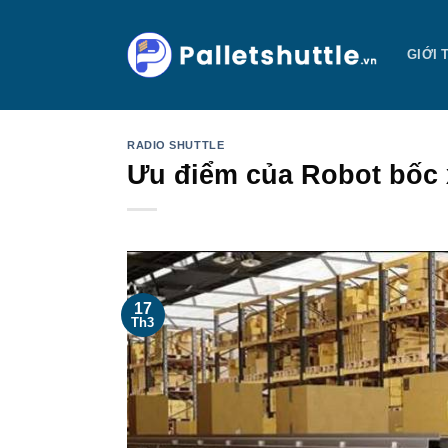
Bỏ
qua
GIỚI 
nội
dung
RADIO SHUTTLE
Ưu điểm của Robot bốc 
17
Th3