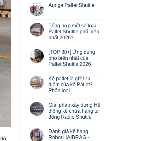
Auriga Pallet Shuttle
Không
có
bình
luận
Tổng hợp một số loại
ở
Pallet Shuttle phổ biến
Auriga
Pallet
nhất 2026?
Shuttle
Không
có
[TOP 30+] Ứng dụng
bình
luận
phổ biến nhất của
ở
Pallet Shuttle 2026
Tổng
hợp
Không
một
có
số
Kệ pallet là gì? Ưu
bình
loại
luận
điểm của kệ Pallet?
Pallet
ở
Shuttle
Phân loại
[TOP
phổ
30+]
biến
Không
Ứng
nhất
có
dụng
Giải pháp xây dựng Hệ
2026?
bình
phổ
luận
thống kệ chứa hàng tự
biến
ở
nhất
động Radio Shuttle
Kệ
của
pallet
Pallet
Không
là
Shuttle
có
gì?
Đánh giá kệ hàng
2026
bình
Ưu
luận
Robot HAIBRAG –
điểm
 đó,
ở