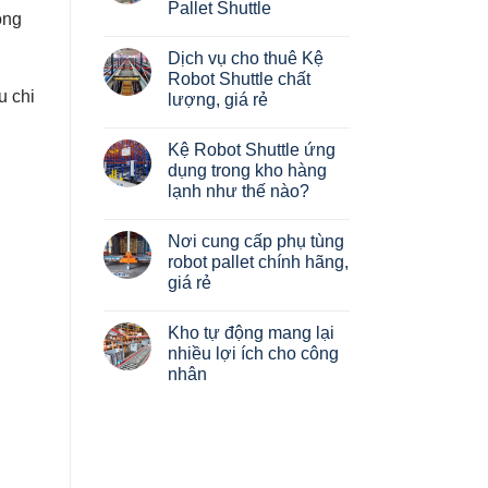
của
Pallet Shuttle
Giải
kệ
ộng
pháp
Pallet?
Không
xây
Phân
có
dựng
Dịch vụ cho thuê Kệ
loại
bình
Hệ
luận
Robot Shuttle chất
thống
ở
kệ
u chi
lượng, giá rẻ
Đánh
chứa
giá
hàng
Không
kệ
tự
có
hàng
Kệ Robot Shuttle ứng
động
bình
Robot
Radio
luận
dụng trong kho hàng
HAIBRAG
ở
Shuttle
–
lạnh như thế nào?
Dịch
Pallet
vụ
Shuttle
Không
cho
có
thuê
Nơi cung cấp phụ tùng
bình
Kệ
luận
robot pallet chính hãng,
Robot
ở
Shuttle
giá rẻ
Kệ
chất
Robot
lượng,
Không
Shuttle
giá
có
ứng
Kho tự động mang lại
rẻ
bình
dụng
luận
nhiều lợi ích cho công
trong
ở
kho
nhân
Nơi
hàng
cung
lạnh
Không
cấp
như
có
phụ
thế
bình
tùng
nào?
luận
robot
ở
pallet
Kho
chính
tự